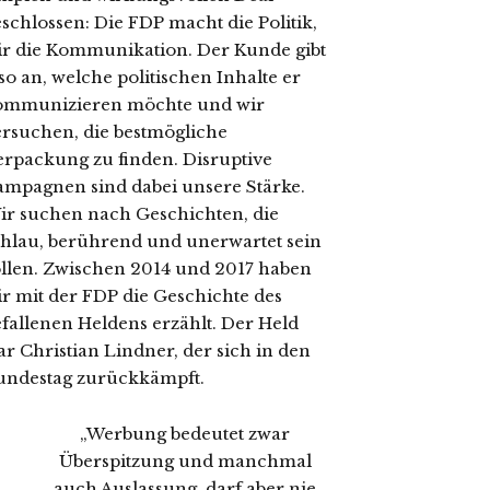
schlossen: Die FDP macht die Politik,
ir die Kommunikation. Der Kunde gibt
so an, welche politischen Inhalte er
ommunizieren möchte und wir
ersuchen, die bestmögliche
erpackung zu finden. Disruptive
ampagnen sind dabei unsere Stärke.
ir suchen nach Geschichten, die
chlau, berührend und unerwartet sein
ollen. Zwischen 2014 und 2017 haben
ir mit der FDP die Geschichte des
efallenen Heldens erzählt. Der Held
r Christian Lindner, der sich in den
undestag zurückkämpft.
„Werbung bedeutet zwar
Überspitzung und manchmal
auch Auslassung, darf aber nie