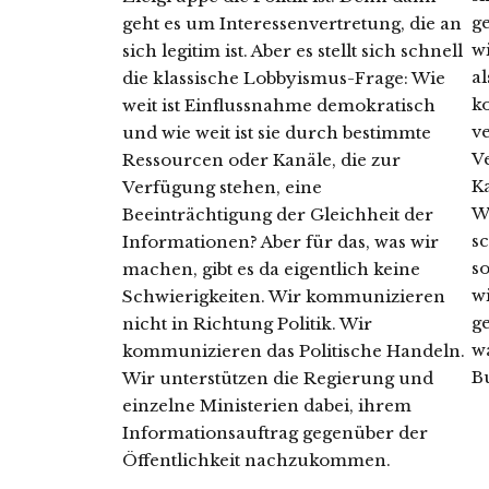
ge
geht es um Interessenvertretung, die an
w
sich legitim ist. Aber es stellt sich schnell
al
die klassische Lobbyismus-Frage: Wie
k
weit ist Einflussnahme demokratisch
v
und wie weit ist sie durch bestimmte
V
Ressourcen oder Kanäle, die zur
K
Verfügung stehen, eine
W
Beeinträchtigung der Gleichheit der
s
Informationen? Aber für das, was wir
s
machen, gibt es da eigentlich keine
w
Schwierigkeiten. Wir kommunizieren
g
nicht in Richtung Politik. Wir
wa
kommunizieren das Politische Handeln.
B
Wir unterstützen die Regierung und
einzelne Ministerien dabei, ihrem
Informationsauftrag gegenüber der
Öffentlichkeit nachzukommen.