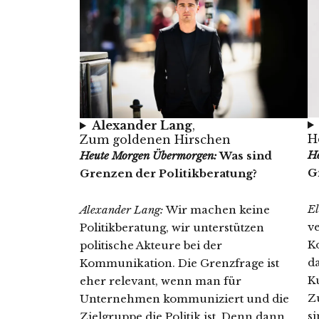
Alexander Lang
,
H
Zum goldenen Hirschen
H
Heute Morgen Übermorgen:
Was sind
G
Grenzen der Politikberatung?
El
Alexander Lang:
Wir machen keine
v
Politikberatung, wir unterstützen
K
politische Akteure bei der
d
Kommunikation. Die Grenzfrage ist
K
eher relevant, wenn man für
Z
Unternehmen kommuniziert und die
s
Zielgruppe die Politik ist. Denn dann