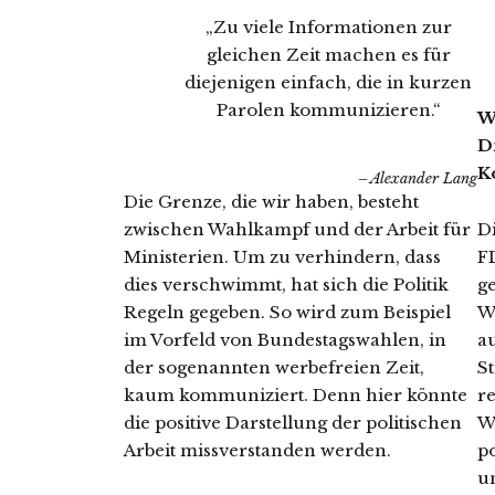
„Zu viele Informationen zur
gleichen Zeit machen es für
diejenigen einfach, die in kurzen
Parolen kommunizieren.“
W
D
K
Alexander Lang
Die Grenze, die wir haben, besteht
zwischen Wahlkampf und der Arbeit für
D
Ministerien. Um zu verhindern, dass
FD
dies verschwimmt, hat sich die Politik
g
Regeln gegeben. So wird zum Beispiel
W
im Vorfeld von Bundestagswahlen, in
a
der sogenannten werbefreien Zeit,
St
kaum kommuniziert. Denn hier könnte
r
die positive Darstellung der politischen
W
Arbeit missverstanden werden.
p
u