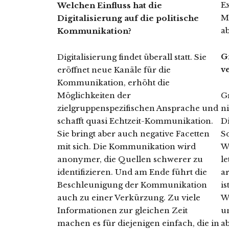
E
Welchen Einfluss hat die
M
Digitalisierung auf die politische
a
Kommunikation?
G
Digitalisierung findet überall statt. Sie
v
eröffnet neue Kanäle für die
Kommunikation, erhöht die
Möglichkeiten der
Gr
zielgruppenspezifischen Ansprache und
ni
schafft quasi Echtzeit-Kommunikation.
D
Sie bringt aber auch negative Facetten
S
mit sich. Die Kommunikation wird
W
anonymer, die Quellen schwerer zu
le
identifizieren. Und am Ende führt die
a
Beschleunigung der Kommunikation
is
auch zu einer Verkürzung. Zu viele
W
Informationen zur gleichen Zeit
u
machen es für diejenigen einfach, die in
ab