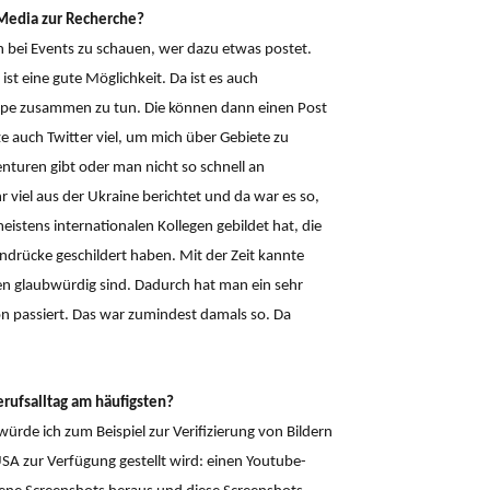
 Media zur Recherche?
h bei Events zu schauen, wer dazu etwas postet.
t eine gute Möglichkeit. Da ist es auch
ppe zusammen zu tun. Die können dann einen Post
e auch Twitter viel, um mich über Gebiete zu
enturen gibt oder man nicht so schnell an
viel aus der Ukraine berichtet und da war es so,
eistens internationalen Kollegen gebildet hat, die
drücke geschildert haben. Mit der Zeit kannte
en glaubwürdig sind. Dadurch hat man ein sehr
on passiert. Das war zumindest damals so. Da
rufsalltag am häufigsten?
ürde ich zum Beispiel zur Verifizierung von Bildern
SA zur Verfügung gestellt wird: einen Youtube-