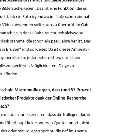
ene Screenshots heraus und diese Screenshots
ildersuche geben. Das ist eine Funktion, die es
ucht, ob ein Foto irgendwo im Netz schon einmal
em Video anwenden sollte, um zu überprüfen: Gab
anschlag in der U-Bahn taucht beispielsweise
insk stammt, die schon ein paar Jahre her ist. Das
 in Brüssel“ und so weiter. Da ist dieses Amnesty-
enerell sollte jeder beherrschen, das ist ein
lle von weiteren Möglichkeiten, Dinge zu
ausfinden.
hschule Macromedia ergab, dass rund 57 Prozent
alistischer Produkte dank der Online-Recherche
nach?
e mir das nur so erklären, dass die Kollegen daran
 und überhaupt keine anderen Quellen nutzt, nicht
rt oder mit Kollegen spricht, die tief im Thema