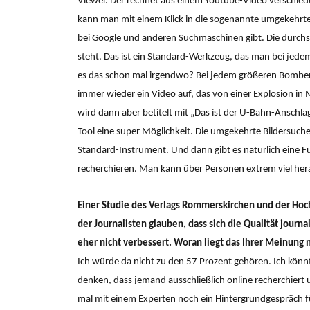
Viewer. Der rechnet aus einem Youtube-Video verschied
kann man mit einem Klick in die sogenannte umgekehrte B
bei Google und anderen Suchmaschinen gibt. Die durchs
steht. Das ist ein Standard-Werkzeug, das man bei jed
es das schon mal irgendwo? Bei jedem größeren Bomben
immer wieder ein Video auf, das von einer Explosion in M
wird dann aber betitelt mit „Das ist der U-Bahn-Anschlag
Tool eine super Möglichkeit. Die umgekehrte Bildersuche g
Standard-Instrument. Und dann gibt es natürlich eine Fü
recherchieren. Man kann über Personen extrem viel her
Einer Studie des Verlags Rommerskirchen und der Hoc
der Journalisten glauben, dass sich die Qualität journ
eher nicht verbessert. Woran liegt das Ihrer Meinung 
Ich würde da nicht zu den 57 Prozent gehören. Ich könnt
denken, dass jemand ausschließlich online recherchiert
mal mit einem Experten noch ein Hintergrundgespräch füh