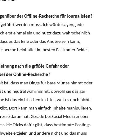
bar sind.
genüber der Offline-Recherche für Journalisten?
n geführt werden muss. Ich würde sagen, jede
sich erst einmal ein und nutzt dazu wahrscheinlich
dass es das Eine oder das Andere sein kann,
echerche beinhaltet im besten Fall immer Beides.
Meinung nach die größte Gefahr oder
bei der Online-Recherche?
eit ist, dass man Dinge für bare Münze nimmt oder
sst und neutral wahrnimmt, obwohl sie das gar
ne ist das ein bisschen leichter, weil es noch nicht
 gibt. Dort kann man einfach Inhalte manipulieren,
esse daran hat. Gerade bei Social Media erleben
 es viele Tricks dafür gibt, dass bestimmte Postings
chweite erzielen und andere nicht und das muss